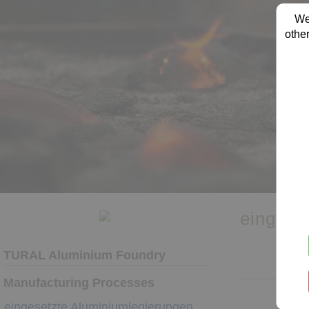
We
other
eingese
TURAL Aluminium Foundry
Manufacturing Processes
eingesetzte Aluminiumlegierungen